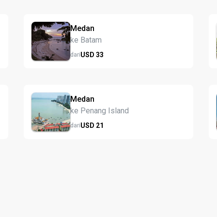
Medan
ke Batam
USD
33
dari
Medan
ke Penang Island
USD
21
dari