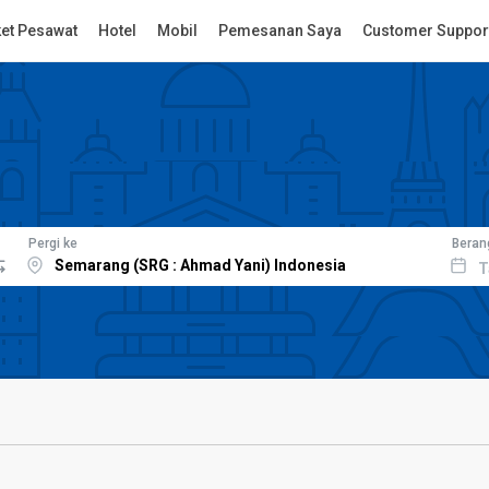
ket Pesawat
Hotel
Mobil
Pemesanan Saya
Customer Suppor
Pergi ke
Beran
T