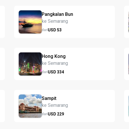
Pangkalan Bun
ke Semarang
USD
53
dari
Hong Kong
ke Semarang
USD
334
dari
Sampit
ke Semarang
USD
229
dari