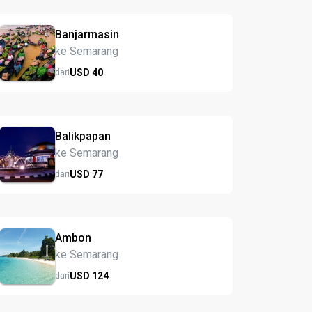
Banjarmasin
ke Semarang
USD
40
dari
Balikpapan
ke Semarang
USD
77
dari
Ambon
ke Semarang
USD
124
dari