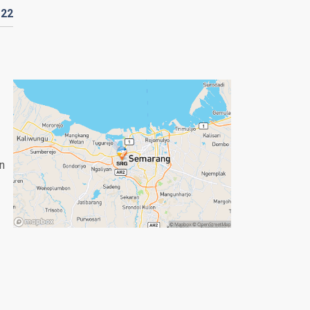
D
22
n