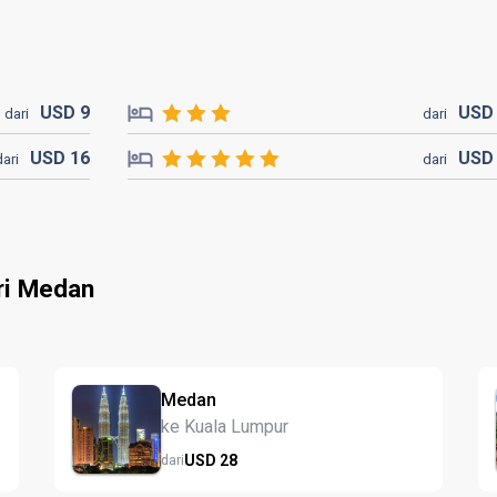
USD
9
US
dari
dari
USD
16
US
dari
dari
ri Medan
Medan
ke Kuala Lumpur
USD
28
dari