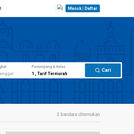
t
|
Masuk | Daftar
gkat
Penumpang & Kelas
Cari
anggal
1
,
Tarif Termurah
2 bandara ditemukan