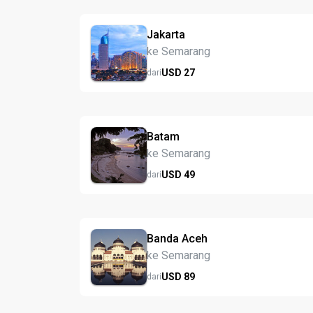
Jakarta
ke Semarang
USD
27
dari
Batam
ke Semarang
USD
49
dari
Banda Aceh
ke Semarang
USD
89
dari