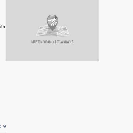
ota
D
9