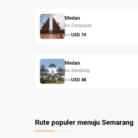
Medan
ke Denpasar
USD
74
dari
Medan
ke Bandung
USD
48
dari
Rute populer menuju Semarang