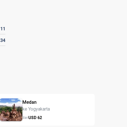
D
11
D
34
Medan
ke Yogyakarta
USD
62
dari