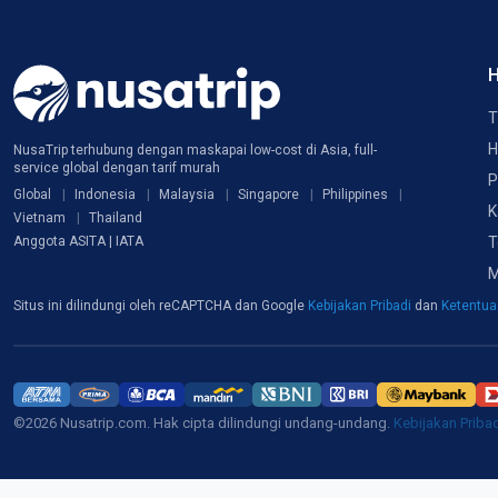
H
T
H
NusaTrip terhubung dengan maskapai low-cost di Asia, full-
service global dengan tarif murah
P
Global
Indonesia
Malaysia
Singapore
Philippines
K
Vietnam
Thailand
T
Anggota ASITA | IATA
M
Situs ini dilindungi oleh reCAPTCHA dan Google
Kebijakan Pribadi
dan
Ketentu
©2026 Nusatrip.com. Hak cipta dilindungi undang-undang.
Kebijakan Priba