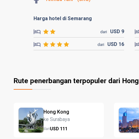
Harga hotel di Semarang
USD
9
dari
USD
16
dari
Rute penerbangan terpopuler dari Hon
Hong Kong
ke Surabaya
USD
111
dari