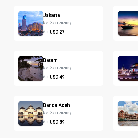
Jakarta
ke Semarang
USD
27
dari
Batam
ke Semarang
USD
49
dari
Banda Aceh
ke Semarang
USD
89
dari