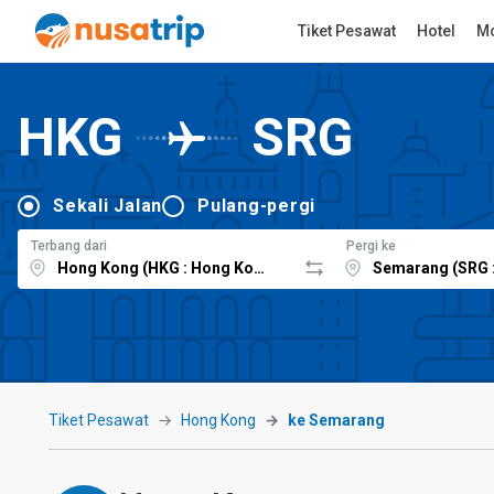
Tiket Pesawat
Hotel
Mo
HKG
SRG
Sekali Jalan
Pulang-pergi
Terbang dari
Pergi ke
Tiket Pesawat
Hong Kong
ke Semarang