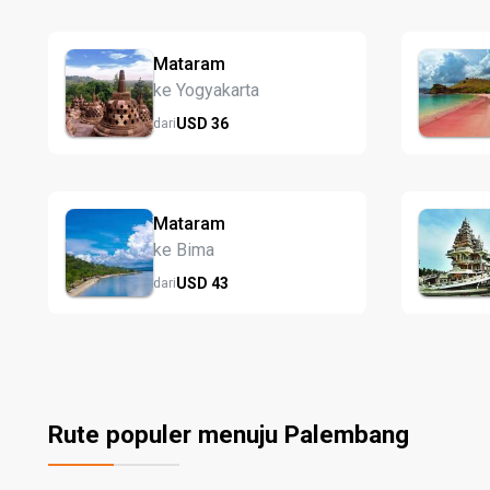
Mataram
ke Yogyakarta
USD
36
dari
Mataram
ke Bima
USD
43
dari
Rute populer menuju Palembang