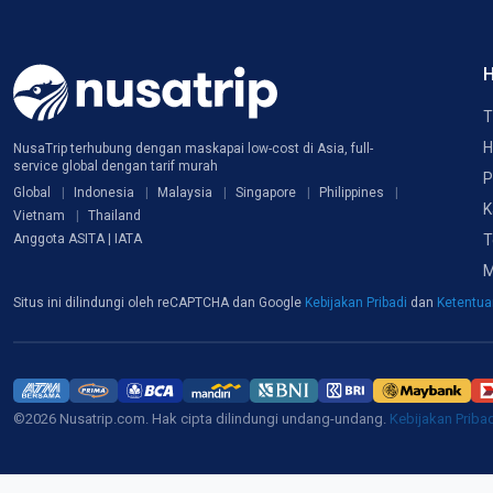
H
T
H
NusaTrip terhubung dengan maskapai low-cost di Asia, full-
service global dengan tarif murah
P
Global
Indonesia
Malaysia
Singapore
Philippines
K
Vietnam
Thailand
T
Anggota ASITA | IATA
M
Situs ini dilindungi oleh reCAPTCHA dan Google
Kebijakan Pribadi
dan
Ketentu
©2026 Nusatrip.com. Hak cipta dilindungi undang-undang.
Kebijakan Priba