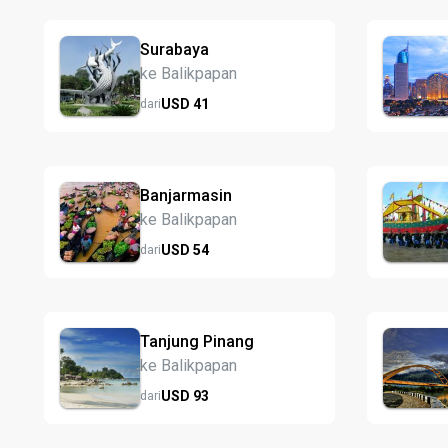
Surabaya
ke Balikpapan
USD
41
dari
Banjarmasin
ke Balikpapan
USD
54
dari
Tanjung Pinang
ke Balikpapan
USD
93
dari