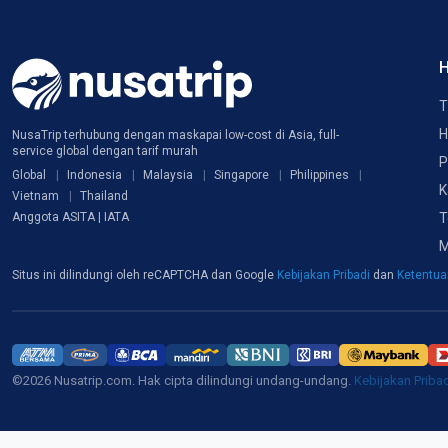
H
T
H
NusaTrip terhubung dengan maskapai low-cost di Asia, full-
service global dengan tarif murah
P
Global
Indonesia
Malaysia
Singapore
Philippines
K
Vietnam
Thailand
T
Anggota ASITA | IATA
M
Situs ini dilindungi oleh reCAPTCHA dan Google
Kebijakan Pribadi
dan
Ketentu
©2026 Nusatrip.com. Hak cipta dilindungi undang-undang.
Kebijakan Priba