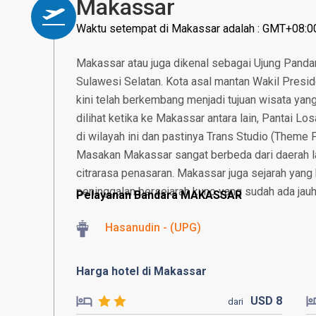
Makassar
Waktu setempat di Makassar adalah : GMT+08:0
Makassar atau juga dikenal sebagai Ujung Pandang
Sulawesi Selatan. Kota asal mantan Wakil Presid
kini telah berkembang menjadi tujuan wisata yan
dilihat ketika ke Makassar antara lain, Pantai L
di wilayah ini dan pastinya Trans Studio (Theme 
Masakan Makassar sangat berbeda dari daerah lai
citrarasa penasaran. Makassar juga sejarah yang 
peninggalan bersejarah kuno yang sudah ada jau
Pelayanan Bandara MAKASSAR
Hasanudin - (UPG)
Harga hotel di Makassar
USD
8
dari