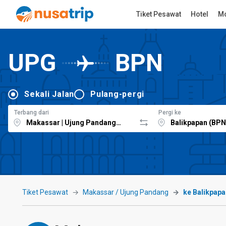
Tiket Pesawat
Hotel
Mo
UPG
BPN
Sekali Jalan
Pulang-pergi
Terbang dari
Pergi ke
Tiket Pesawat
Makassar / Ujung Pandang
ke Balikpapa