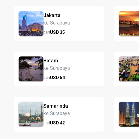
Jakarta
ke Surabaya
USD
35
dari
Batam
ke Surabaya
USD
54
dari
Samarinda
ke Surabaya
USD
42
dari