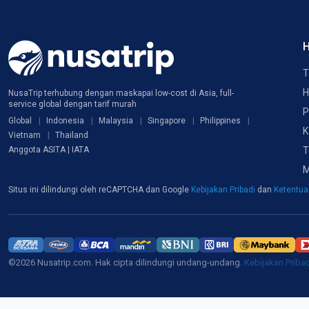
H
T
H
NusaTrip terhubung dengan maskapai low-cost di Asia, full-
service global dengan tarif murah
P
Global
Indonesia
Malaysia
Singapore
Philippines
K
Vietnam
Thailand
T
Anggota ASITA | IATA
M
Situs ini dilindungi oleh reCAPTCHA dan Google
Kebijakan Pribadi
dan
Ketentu
©2026 Nusatrip.com. Hak cipta dilindungi undang-undang.
Kebijakan Priba