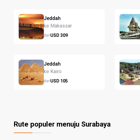
Jeddah
ke Makassar
USD
309
dari
Jeddah
ke Kairo
USD
105
dari
Rute populer menuju Surabaya