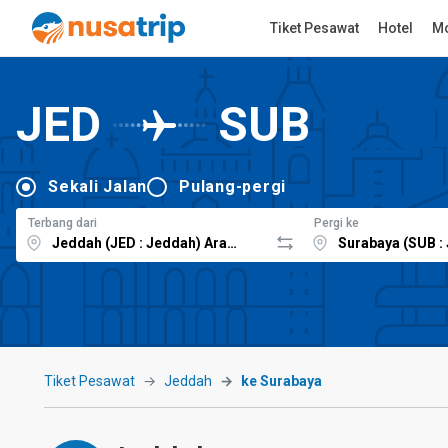
Tiket Pesawat
Hotel
Mo
JED
SUB
Sekali Jalan
Pulang-pergi
Terbang dari
Pergi ke
Tiket Pesawat
Jeddah
ke Surabaya