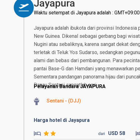
Jayapura
Waktu setempat di Jayapura adalah : GMT+09:00
Jayapura adalah ibukota dari provinsi Indonesia p
New Guinea. Dikenal sebagai gerbang bagi wisa
Nugini atau sebaliknya, karena sangat dekat den
terletak di Teluk Yos Sudarso, sedangkan pegunun
alami dan bebas dari pembangunan. Para pecinta 
pantai Base-G dan Hamdani yang menawarkan p
Sementara pandangan panorama hijau dari punca
Danau Sentani sangatlah asri.
Pelayanan Bandara JAYAPURA
Sentani - (DJJ)
Harga hotel di Jayapura
USD
58
dari