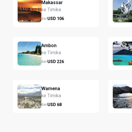
Makassar
ke Timika
USD
106
dari
Ambon
ke Timika
USD
226
dari
Wamena
ke Timika
USD
68
dari