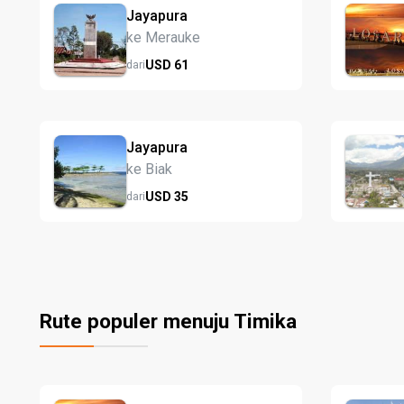
Jayapura
ke Merauke
USD
61
dari
Jayapura
ke Biak
USD
35
dari
Rute populer menuju Timika