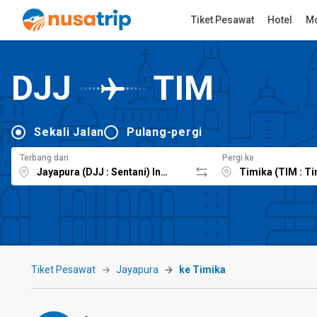
Tiket Pesawat
Hotel
Mo
DJJ
TIM
Sekali Jalan
Pulang-pergi
Terbang dari
Pergi ke
Tiket Pesawat
Jayapura
ke Timika