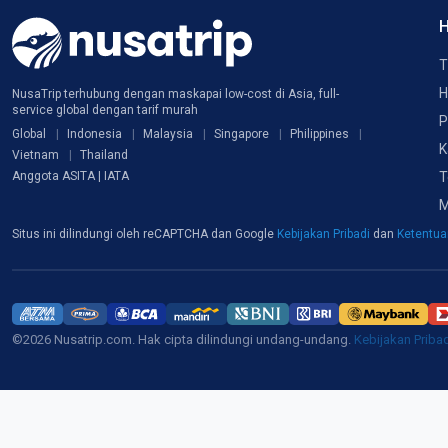
H
T
H
NusaTrip terhubung dengan maskapai low-cost di Asia, full-
service global dengan tarif murah
P
Global
Indonesia
Malaysia
Singapore
Philippines
K
Vietnam
Thailand
T
Anggota ASITA | IATA
M
Situs ini dilindungi oleh reCAPTCHA dan Google
Kebijakan Pribadi
dan
Ketentu
©2026 Nusatrip.com. Hak cipta dilindungi undang-undang.
Kebijakan Priba