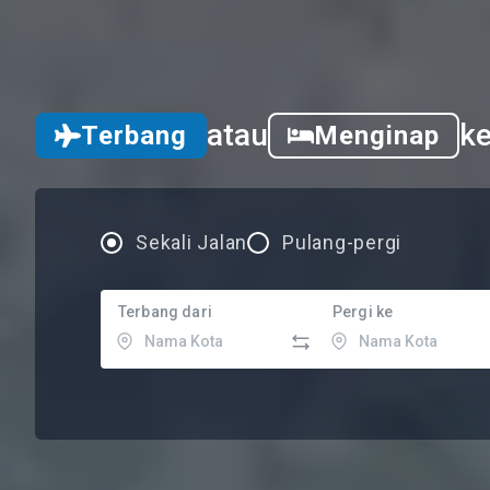
atau
k
Terbang
Menginap
Sekali Jalan
Pulang-pergi
Terbang dari
Pergi ke